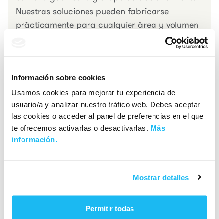
Nuestras soluciones pueden fabricarse
prácticamente para cualquier área y volumen
de agua utilizando materiales como acero al
carbono, acero inoxidable típicamente AISI
304L y 316L, entre otros.
Información sobre cookies
Usamos cookies para mejorar tu experiencia de
usuario/a y analizar nuestro tráfico web. Debes aceptar
las cookies o acceder al panel de preferencias en el que
Más equipos
te ofrecemos activarlas o desactivarlas.
Más
información.
Filtros y tamices
Mostrar detalles
Permitir todas